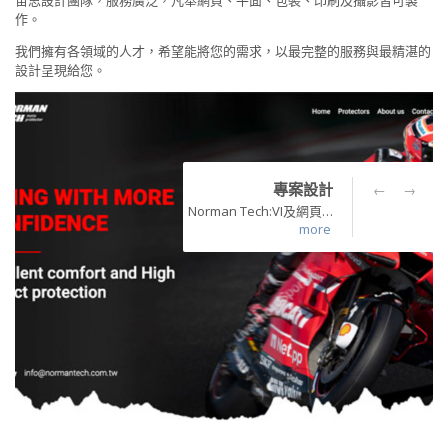
宙思設計團隊，服務廣泛，凡舉網頁、平面、包裝、印刷及攝影皆可製
作。
我們擁有各領域的人才，希望能將您的需求，以最完整的服務與最精湛的
設計呈現給您。
專案設計
←
→
Norman Tech:VI及網頁設計
more
more
more